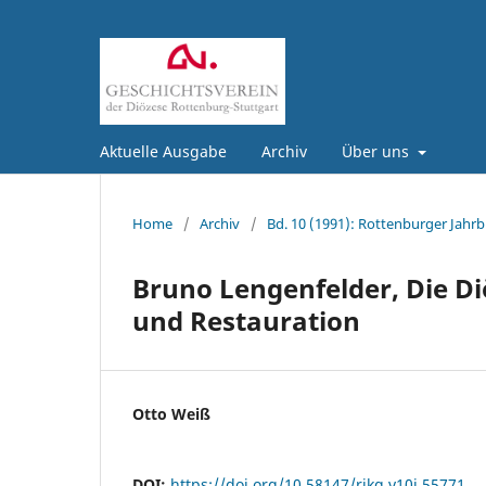
Aktuelle Ausgabe
Archiv
Über uns
Home
/
Archiv
/
Bd. 10 (1991): Rottenburger Jahrb
Bruno Lengenfelder, Die Di
und Restauration
Otto Weiß
DOI:
https://doi.org/10.58147/rjkg.v10i.55771