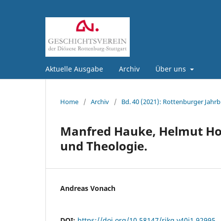
Aktuelle Ausgabe
Archiv
Über uns
Home
/
Archiv
/
Bd. 40 (2021): Rottenburger Jahrb
Manfred Hauke, Helmut Hop
und Theologie.
Andreas Vonach
DOI:
https://doi.org/10.58147/rjkg.v40i1.92995