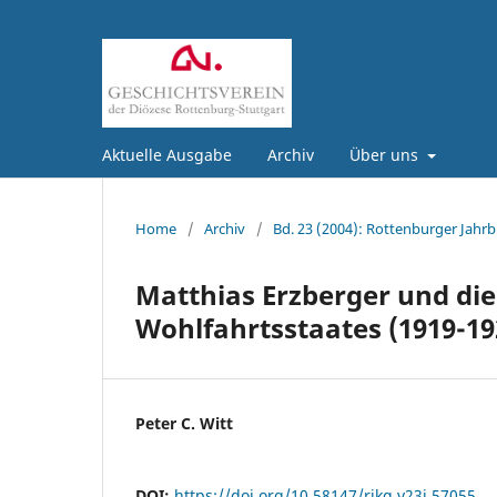
Aktuelle Ausgabe
Archiv
Über uns
Home
/
Archiv
/
Bd. 23 (2004): Rottenburger Jahrb
Matthias Erzberger und di
Wohlfahrtsstaates (1919-19
Peter C. Witt
DOI:
https://doi.org/10.58147/rjkg.v23i.57055