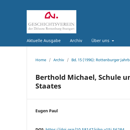
Aktuelle Ausgabe
Archiv
Über uns
Home
/
Archiv
/
Bd. 15 (1996): Rottenburger Jahrb
Berthold Michael, Schule un
Staates
Eugen Paul
DOI:
https://doi.org/10.58147/rjkg.v15i.56284