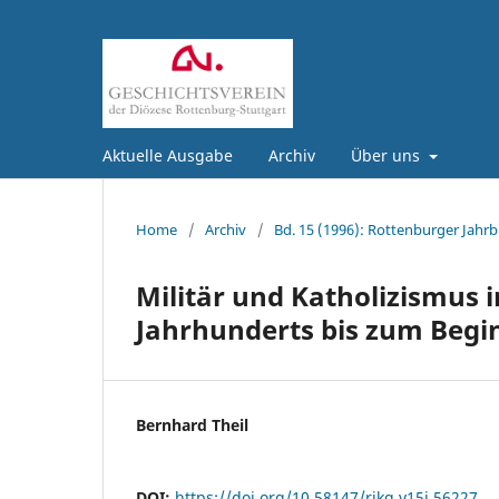
Aktuelle Ausgabe
Archiv
Über uns
Home
/
Archiv
/
Bd. 15 (1996): Rottenburger Jahrb
Militär und Katholizismus
Jahrhunderts bis zum Begin
Bernhard Theil
DOI:
https://doi.org/10.58147/rjkg.v15i.56227