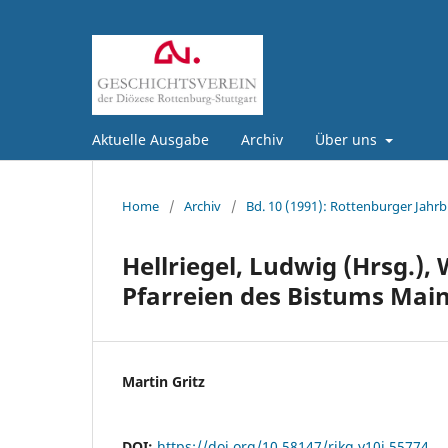
Aktuelle Ausgabe
Archiv
Über uns
Home
/
Archiv
/
Bd. 10 (1991): Rottenburger Jahrb
Hellriegel, Ludwig (Hrsg.)
Pfarreien des Bistums Main
Martin Gritz
DOI:
https://doi.org/10.58147/rjkg.v10i.55774