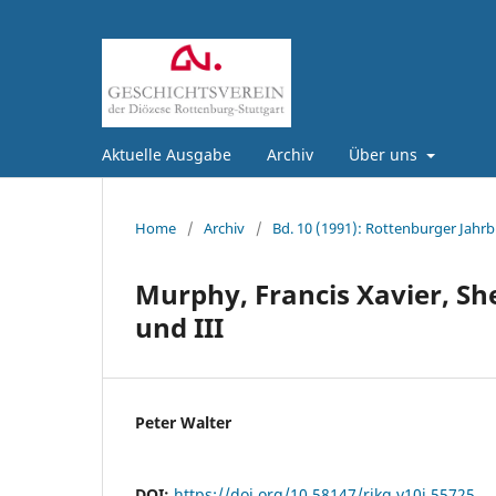
Aktuelle Ausgabe
Archiv
Über uns
Home
/
Archiv
/
Bd. 10 (1991): Rottenburger Jahrb
Murphy, Francis Xavier, Sh
und III
Peter Walter
DOI:
https://doi.org/10.58147/rjkg.v10i.55725