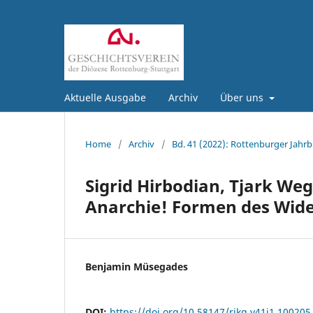
Aktuelle Ausgabe
Archiv
Über uns
Home
/
Archiv
/
Bd. 41 (2022): Rottenburger Jahrb
Sigrid Hirbodian, Tjark Weg
Anarchie! Formen des Wid
Benjamin Müsegades
DOI:
https://doi.org/10.58147/rjkg.v41i1.100205