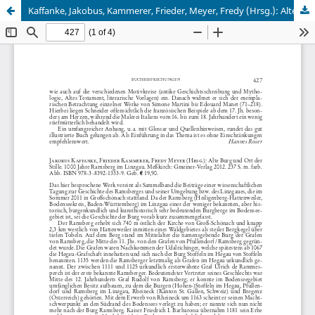
Kaffanke, Jakobus, Kammerer, Frieder, Meyer, Fredy (Hrsg.): Alte Burg und Ort der Stille