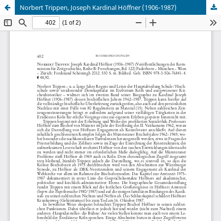
Norbert Trippen, Joseph Kardinal Höffner (1906-1987)