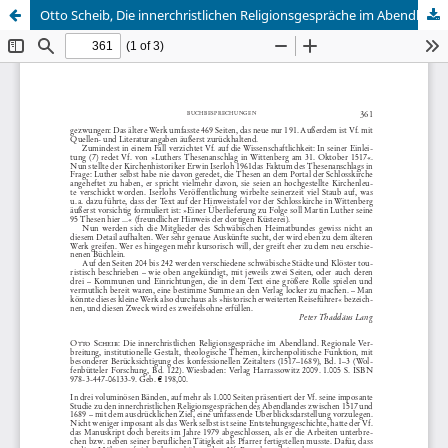
Otto Scheib, Die innerchristlichen Religionsgespräche im Abendland