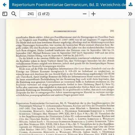
Repertorium Poenitentiariae Germanicum, Bd. II: Verzeichnis der in den Supplikenregistern der Pönitentiarie Nikolaus V.' vorkommenden Personen, Kirchen und Orte des Deutschen Reiches 1447-1455, bearb. v. Ludwig Schmugge u.a. - Bd. III: Verzeichnis der in den Supplikenregistern der Pönitentiarie Calixts III. vorkommenden Personen, Kirchen und Orte des Deutschen Reiches 1455-1458, bearb. v. Ludwig Schmugge u.a