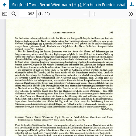
Siegfried Tann, Bernd Wiedmann (Hg.), Kirchen in Friedrichshafen