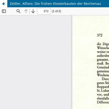
Zettler, Alfons: Die frühen Klosterbauten der Reichenau