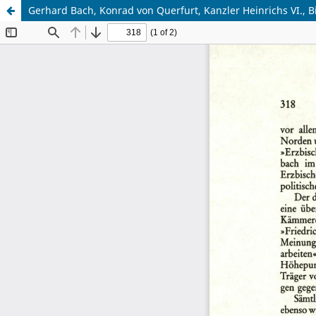
Gerhard Bach, Konrad von Querfurt, Kanzler Heinrichs VI.,