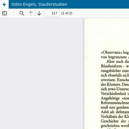
Odilo Engels, Stauferstudien