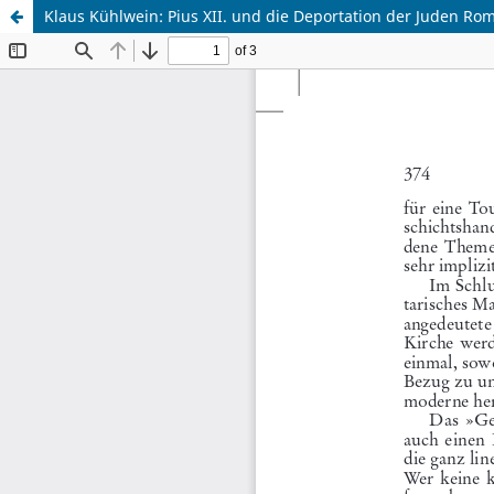
Klaus Kühlwein: Pius XII. und die Deportation der Juden Ro